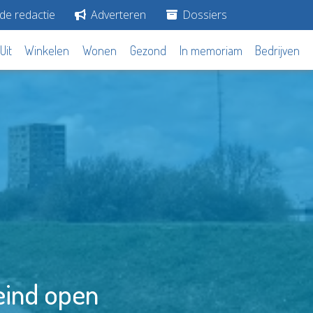
de redactie
Adverteren
Dossiers
Uit
Winkelen
Wonen
Gezond
In memoriam
Bedrijven
eind open