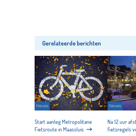
Gerelateerde berichten
Nieuws
Nieuws
Start aanleg Metropolitane
Na 12 uur af
Fietsroute in Maassluis
fietsregels 