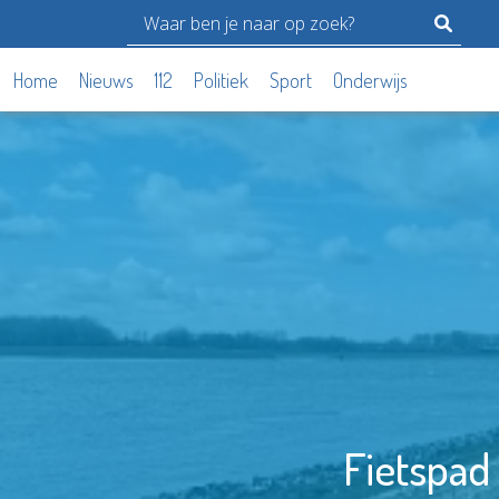
Home
Nieuws
112
Politiek
Sport
Onderwijs
Fietspad