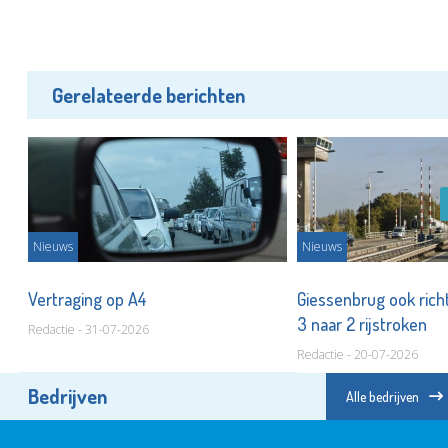
Gerelateerde berichten
Nieuws
Nieuws
Vertraging op A4
Giessenbrug ook rich
3 naar 2 rijstroken
Redactie - 31-07-2026
Redactie - 20-07-2026
Bedrijven
Alle bedrijven