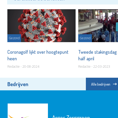
Gezond
Gezond
Coronagolf lijkt over hoogtepunt
Tweede stakingsdag 
heen
half april
Redactie - 20-08-2024
Redactie - 22-03-2023
Bedrijven
Alle bedrijven
Argos Zorggroep