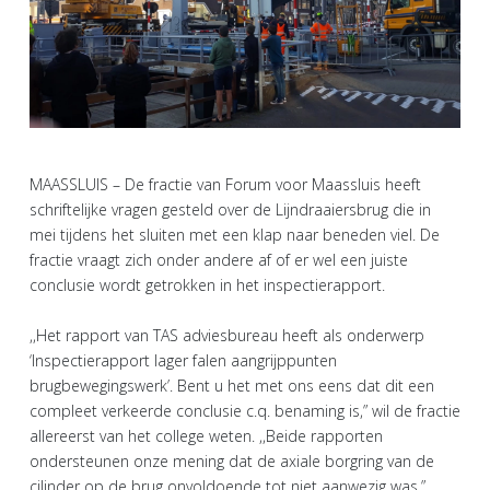
MAASSLUIS – De fractie van Forum voor Maassluis heeft
schriftelijke vragen gesteld over de Lijndraaiersbrug die in
mei tijdens het sluiten met een klap naar beneden viel. De
fractie vraagt zich onder andere af of er wel een juiste
conclusie wordt getrokken in het inspectierapport.
,,Het rapport van TAS adviesbureau heeft als onderwerp
‘Inspectierapport lager falen aangrijppunten
brugbewegingswerk’. Bent u het met ons eens dat dit een
compleet verkeerde conclusie c.q. benaming is,” wil de fractie
allereerst van het college weten. ,,Beide rapporten
ondersteunen onze mening dat de axiale borgring van de
cilinder op de brug onvoldoende tot niet aanwezig was.”