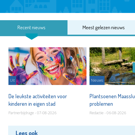
Recent nieuws
Meest gelezen nieuws
Uit
Nieuws
De leukste activiteiten voor
Plantsoenen Maasslui
kinderen in eigen stad
problemen
Partnerbijdrage - 07-08-2026
Redactie - 06-08-2026
Lees ook