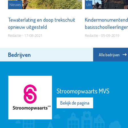
Nieuws
Uit
Tewaterlating en doop trekschuit
Kindermonumentend
opnieuw uitgesteld
basisschoolleerlinge
Redactie - 17-08-2021
Redactie - 05-09-2019
Bedrijven
Alle bedrijven
Stroomopwaarts MVS
Bekijk de pagina