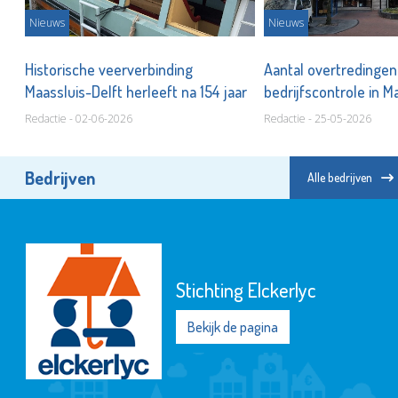
Nieuws
Nieuws
Historische veerverbinding
Aantal overtredingen 
Maassluis-Delft herleeft na 154 jaar
bedrijfscontrole in M
Redactie - 02-06-2026
Redactie - 25-05-2026
Bedrijven
Alle bedrijven
Stichting Elckerlyc
Bekijk de pagina