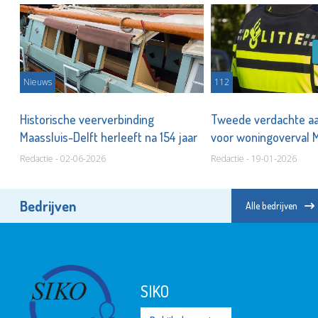
Nieuws
112
te
Historische veerverbinding
Tweede verdachte a
Maassluis-Delft herleeft na 154 jaar
voor woningoverval 
Redactie - 02-06-2026
Redactie - 19-01-2026
Bedrijven
Alle bedrijven
SIKO