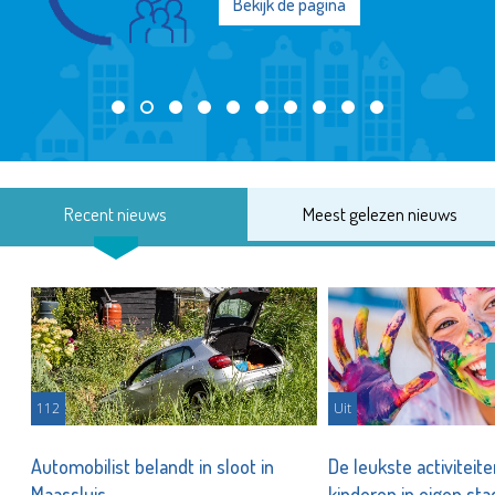
Bekijk de pagina
Recent nieuws
Meest gelezen nieuws
112
Uit
Automobilist belandt in sloot in
De leukste activiteit
Maassluis
kinderen in eigen st