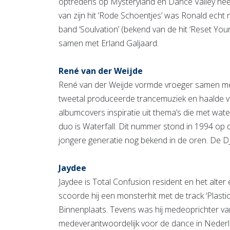
optredens op Mysteryland en Dance Valley heef
van zijn hit ‘Rode Schoentjes’ was Ronald echt n
band ‘Soulvation’ (bekend van de hit ‘Reset Your
samen met Erland Galjaard.
René van der Weijde
René van der Weijde vormde vroeger samen me
tweetal produceerde trancemuziek en haalde vo
albumcovers inspiratie uit thema’s die met wat
duo is Waterfall. Dit nummer stond in 1994 op de
jongere generatie nog bekend in de oren. De D
Jaydee
Jaydee is Total Confusion resident en het alter
scoorde hij een monsterhit met de track ‘Plastic
Binnenplaats. Tevens was hij medeoprichter van
medeverantwoordelijk voor de dance in Nederl