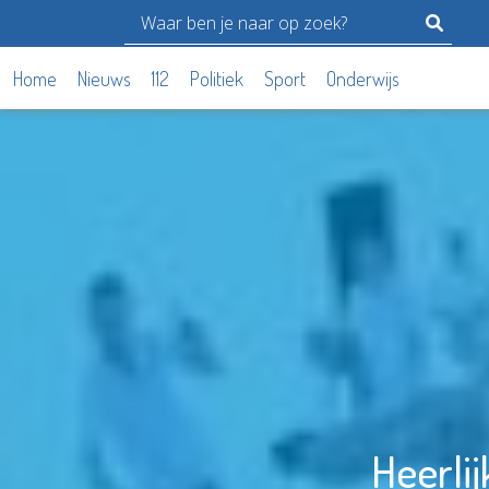
Home
Nieuws
112
Politiek
Sport
Onderwijs
Heerli