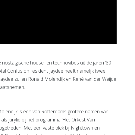
ostalgische house- en technovibes uit de jaren ’80
tal Confusion resident Jaydee heeft namelijk twee
 Jaydee zullen Ronald Molendijk en René van der Weijde
plaatsnemen.
olendijk is één van Rotterdams grotere namen van
 als jurylid bij het programma ‘Het Orkest Van
getreden. Met een vaste plek bij Nighttown en