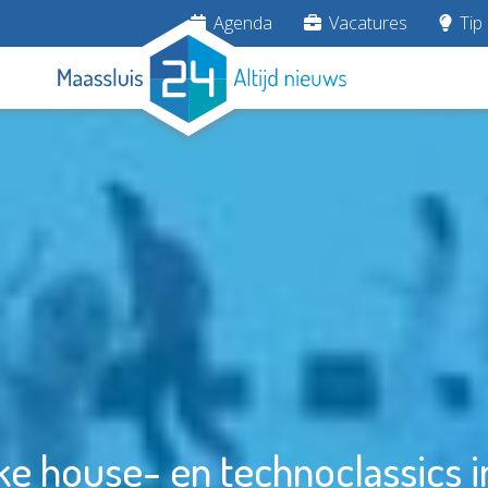
Agenda
Vacatures
Tip 
jke house- en technoclassics i