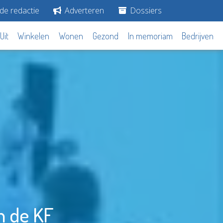
de redactie
Adverteren
Dossiers
Uit
Winkelen
Wonen
Gezond
In memoriam
Bedrijven
n de KF