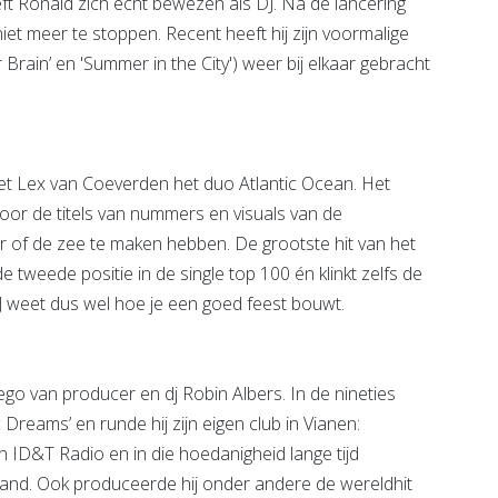
t Ronald zich echt bewezen als DJ. Na de lancering
iet meer te stoppen. Recent heeft hij zijn voormalige
 Brain’ en 'Summer in the City') weer bij elkaar gebracht
t Lex van Coeverden het duo Atlantic Ocean. Het
or de titels van nummers en visuals van de
er of de zee te maken hebben. De grootste hit van het
 tweede positie in de single top 100 én klinkt zelfs de
J weet dus wel hoe je een goed feest bouwt.
 ego van producer en dj Robin Albers. In de nineties
 Dreams’ en runde hij zijn eigen club in Vianen:
 ID&T Radio en in die hoedanigheid lange tijd
and. Ook produceerde hij onder andere de wereldhit