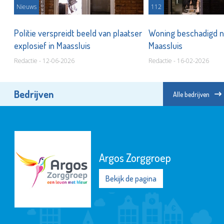
Nieuws
112
Politie verspreidt beeld van plaatser
Woning beschadigd na
explosief in Maassluis
Maassluis
Redactie - 12-06-2026
Redactie - 16-02-2026
Bedrijven
Alle bedrijven
Argos Zorggroep
Bekijk de pagina