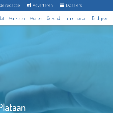
de redactie
Adverteren
Dossiers
Uit
Winkelen
Wonen
Gezond
In memoriam
Bedrijven
Plataan