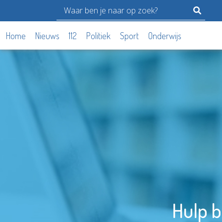
Home
Nieuws
112
Politiek
Sport
Onderwijs
Hulp b