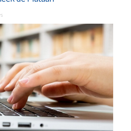
lyc
en Opvang
ws
 de pagina
Bekijk de pagina