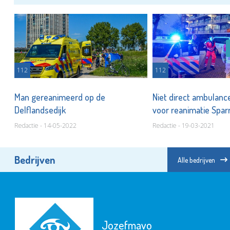
112
112
Man gereanimeerd op de
Niet direct ambulanc
Delflandsedijk
voor reanimatie Spar
Redactie - 14-05-2022
Redactie - 19-03-2021
Bedrijven
Alle bedrijven
Jozefmavo