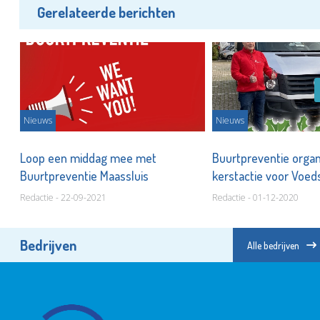
Gerelateerde berichten
Nieuws
Nieuws
Loop een middag mee met
Buurtpreventie organ
Buurtpreventie Maassluis
kerstactie voor Voe
Redactie - 22-09-2021
Redactie - 01-12-2020
Bedrijven
Alle bedrijven