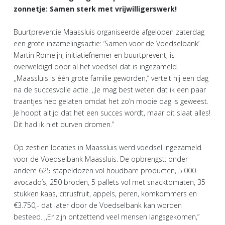
zonnetje: Samen sterk met vrijwilligerswerk!
Buurtpreventie Maassluis organiseerde afgelopen zaterdag
een grote inzamelingsactie: ‘Samen voor de Voedselbank’.
Martin Romeijn, initiatiefnemer en buurtprevent, is
overweldigd door al het voedsel dat is ingezameld.
,,Maassluis is één grote familie geworden,” vertelt hij een dag
na de succesvolle actie. ,,Je mag best weten dat ik een paar
traantjes heb gelaten omdat het zo’n mooie dag is geweest.
Je hoopt altijd dat het een succes wordt, maar dit slaat alles!
Dit had ik niet durven dromen.”
Op zestien locaties in Maassluis werd voedsel ingezameld
voor de Voedselbank Maassluis. De opbrengst: onder
andere 625 stapeldozen vol houdbare producten, 5.000
avocado’s, 250 broden, 5 pallets vol met snacktomaten, 35
stukken kaas, citrusfruit, appels, peren, komkommers en
€3.750,- dat later door de Voedselbank kan worden
besteed. ,,Er zijn ontzettend veel mensen langsgekomen,”