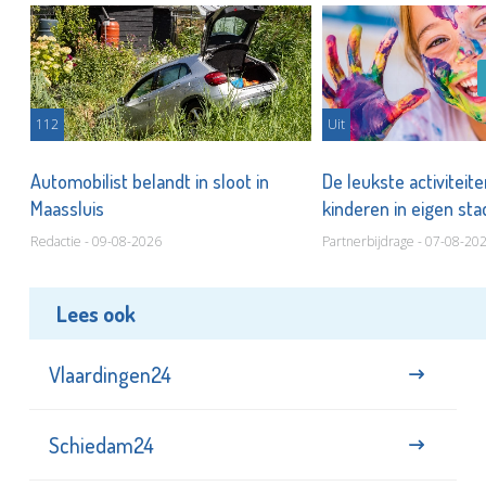
112
Uit
Automobilist belandt in sloot in
De leukste activiteit
Maassluis
kinderen in eigen st
Redactie - 09-08-2026
Partnerbijdrage - 07-08-20
Lees ook
Vlaardingen24
Schiedam24