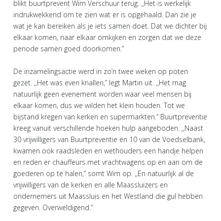
blikt buurtprevent Wim Verschuur terug. ,,Het is werkelijk
indrukwekkend om te zien wat er is opgehaald. Dan zie je
wat je kan bereiken als je iets samen doet. Dat we dichter bij
elkaar komen, naar elkaar omkijken en zorgen dat we deze
periode samen goed doorkomen.”
De inzamelingsactie werd in zo’n twee weken op poten
gezet. ,,Het was even knallen,” legt Martin uit. ,,Het mag
natuurlijk geen evenement worden waar veel mensen bij
elkaar komen, dus we wilden het klein houden. Tot we
bijstand kregen van kerken en supermarkten.” Buurtpreventie
kreeg vanuit verschillende hoeken hulp aangeboden. ,,Naast
30 vrijwilligers van Buurtpreventie en 10 van de Voedselbank,
kwamen ook raadsleden en wethouders een handje helpen
en reden er chauffeurs met vrachtwagens op en aan om de
goederen op te halen,” somt Wim op. ,,En natuurlijk al de
vrijwilligers van de kerken en alle Maassluizers en
ondernemers uit Maassluis en het Westland die gul hebben
gegeven. Overweldigend.”