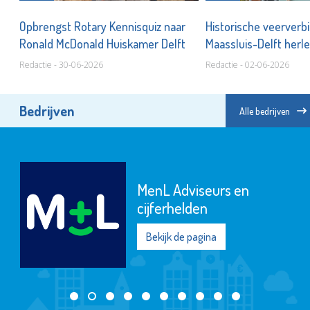
Opbrengst Rotary Kennisquiz naar
Historische veerverb
n!
Ronald McDonald Huiskamer Delft
Maassluis-Delft herle
Redactie - 30-06-2026
Redactie - 02-06-2026
Bedrijven
Alle bedrijven
MenL Adviseurs en
cijferhelden
Bekijk de pagina