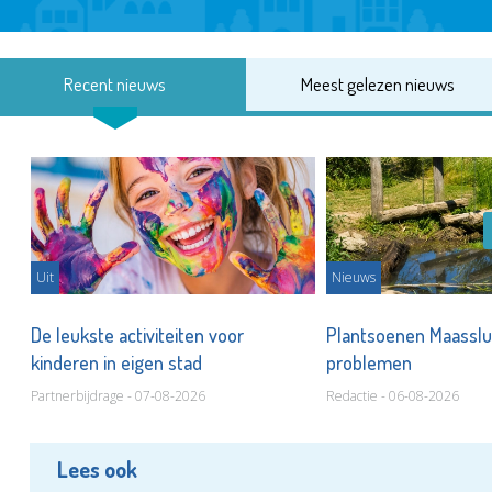
Recent nieuws
Meest gelezen nieuws
Uit
Nieuws
De leukste activiteiten voor
Plantsoenen Maasslui
kinderen in eigen stad
problemen
Partnerbijdrage - 07-08-2026
Redactie - 06-08-2026
Lees ook