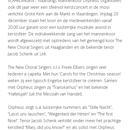
VLAARDINGEN - Vlaardings Mannenkoor Orpheus organiseert
ook dit jaar weer een sfeervol kerstconcert in de mooi
verlichte Grote Kerk aan de Markt in Vlaardingen. Vrijdag 20
december staan het koor en de medewerkenden vanaf
20.00 uur garant voor een luisterrijke muzikale avond in
kerstsfeer. De indrukwekkende zang van het mannenkoor
wordt afgewisseld met optredens van het gemengd koor The
New Choral Singers uit Haaglanden en de bekende tenor
Jacob Schenk uit Urk.
The New Choral Singers o.l.v. Freek Elbers zingen veel
liederen a capella. Met hun ‘Carols for the Christmas season’
weten zij een typisch Engelse kerstsfeer te creëren. Samen
met Orpheus zingen zij “Transeamus” en het bekende
“Hallelujah” (uit the Messiah van Händel).
Orpheus zingt o.a. luisterrijke nummers als “Stille Nacht”,
“Lasst uns lauschen”, “Wiegenlied der Hirten” en “The first
Noel”. Tenor Jacob Schenk vertolkt onder meer het prachtige
kerstlied “Mary, did you know?” en als solist met Orpheus