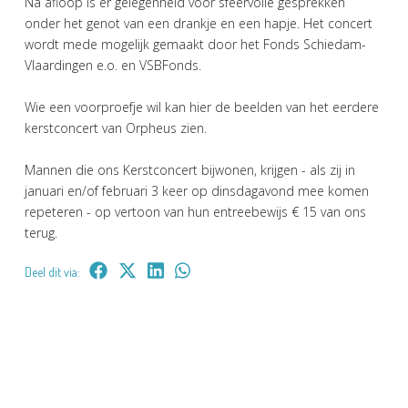
Na afloop is er gelegenheid voor sfeervolle gesprekken
onder het genot van een drankje en een hapje. Het concert
wordt mede mogelijk gemaakt door het Fonds Schiedam-
Vlaardingen e.o. en VSBFonds.
Wie een voorproefje wil kan hier de beelden van het eerdere
kerstconcert van Orpheus zien.
Mannen die ons Kerstconcert bijwonen, krijgen - als zij in
januari en/of februari 3 keer op dinsdagavond mee komen
repeteren - op vertoon van hun entreebewijs € 15 van ons
terug.
Deel dit via: