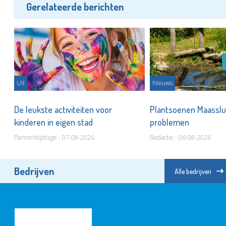
Gerelateerde berichten
Uit
Nieuws
De leukste activiteiten voor
Plantsoenen Maasslui
kinderen in eigen stad
problemen
Partnerbijdrage - 07-08-2026
Redactie - 06-08-2026
Bedrijven
Alle bedrijven