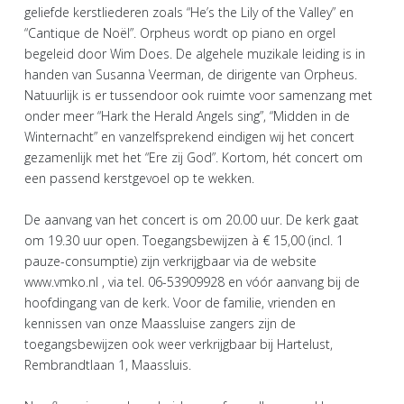
geliefde kerstliederen zoals “He’s the Lily of the Valley” en
“Cantique de Noël”. Orpheus wordt op piano en orgel
begeleid door Wim Does. De algehele muzikale leiding is in
handen van Susanna Veerman, de dirigente van Orpheus.
Natuurlijk is er tussendoor ook ruimte voor samenzang met
onder meer “Hark the Herald Angels sing”, “Midden in de
Winternacht” en vanzelfsprekend eindigen wij het concert
gezamenlijk met het “Ere zij God”. Kortom, hét concert om
een passend kerstgevoel op te wekken.
De aanvang van het concert is om 20.00 uur. De kerk gaat
om 19.30 uur open. Toegangsbewijzen à € 15,00 (incl. 1
pauze-consumptie) zijn verkrijgbaar via de website
www.vmko.nl , via tel. 06-53909928 en vóór aanvang bij de
hoofdingang van de kerk. Voor de familie, vrienden en
kennissen van onze Maassluise zangers zijn de
toegangsbewijzen ook weer verkrijgbaar bij Hartelust,
Rembrandtlaan 1, Maassluis.