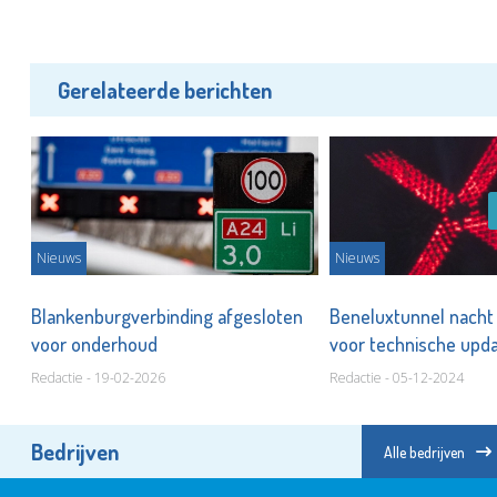
Gerelateerde berichten
Nieuws
Nieuws
Blankenburgverbinding afgesloten
Beneluxtunnel nacht
voor onderhoud
voor technische upd
Redactie - 19-02-2026
Redactie - 05-12-2024
Bedrijven
Alle bedrijven