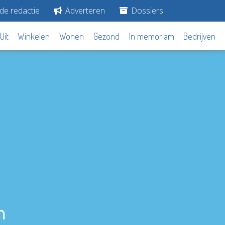
de redactie
Adverteren
Dossiers
Uit
Winkelen
Wonen
Gezond
In memoriam
Bedrijven
n