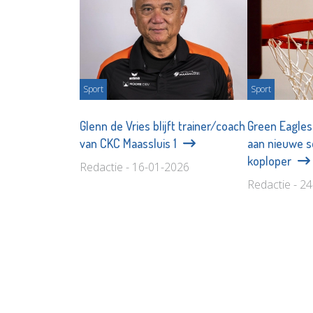
Sport
Sport
Glenn de Vries blijft trainer/coach
Green Eagles 
van CKC Maassluis 1
aan nieuwe s
koploper
Redactie - 16-01-2026
Redactie - 2