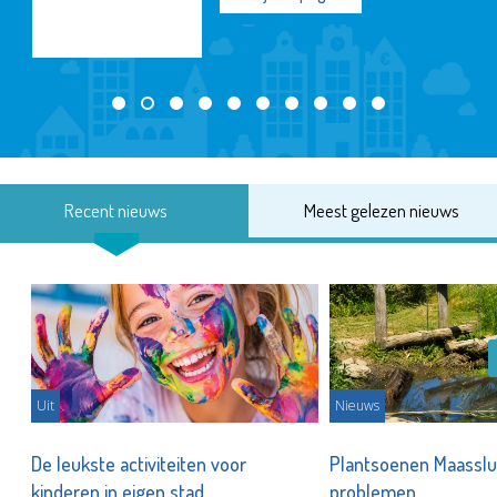
Recent nieuws
Meest gelezen nieuws
Uit
Nieuws
De leukste activiteiten voor
Plantsoenen Maasslui
kinderen in eigen stad
problemen