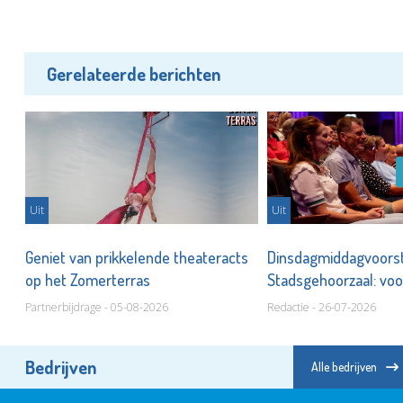
Gerelateerde berichten
Uit
Uit
ie
Geniet van prikkelende theateracts
Dinsdagmiddagvoorste
op het Zomerterras
Stadsgehoorzaal: voo
thuis!
Partnerbijdrage - 05-08-2026
Redactie - 26-07-2026
Bedrijven
Alle bedrijven