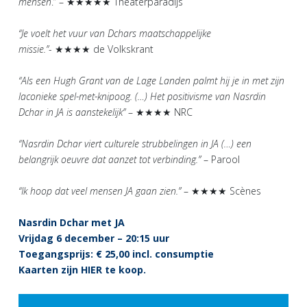
mensen
.” – ★★★★★ Theaterparadijs
“Je voelt het vuur van Dchars maatschappelijke
missie.”
- ★★★★ de Volkskrant
“Als een Hugh Grant van de Lage Landen palmt hij je in met zijn
laconieke spel-met-knipoog. (…) Het positivisme van Nasrdin
Dchar in JA is aanstekelijk”
– ★★★★ NRC
“Nasrdin Dchar viert culturele strubbelingen in JA (…) een
belangrijk oeuvre dat aanzet tot verbinding.”
– Parool
“Ik hoop dat veel mensen JA gaan zien.”
– ★★★★ Scènes
Nasrdin Dchar met JA
Vrijdag 6 december – 20:15 uur
Toegangsprijs: € 25,00 incl. consumptie
Kaarten zijn
HIER
te koop.