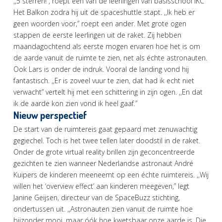
,,5 sterren!”, roept één van de leerlingen van basisschool IKC
Het Balkon zodra hij uit de spaceshuttle stapt. ,,Ik heb er
geen woorden voor,” roept een ander. Met grote ogen
stappen de eerste leerlingen uit de raket. Zij hebben
maandagochtend als eerste mogen ervaren hoe het is om
de aarde vanuit de ruimte te zien, net als échte astronauten.
Ook Lars is onder de indruk. Vooral de landing vond hij
fantastisch. ,,Er is zoveel vuur te zien, dat had ik echt niet
verwacht” vertelt hij met een schittering in zijn ogen. ,,En dat
ik de aarde kon zien vond ik heel gaaf.”
Nieuw perspectief
De start van de ruimtereis gaat gepaard met zenuwachtig
gegiechel. Toch is het twee tellen later doodstil in de raket.
Onder de grote virtual reality brillen zijn geconcentreerde
gezichten te zien wanneer Nederlandse astronaut André
Kuipers de kinderen meeneemt op een échte ruimtereis. ,,Wij
willen het ‘overview effect’ aan kinderen meegeven,” legt
Janine Geijsen, directeur van de SpaceBuzz stichting,
ondertussen uit. ,,Astronauten zien vanuit de ruimte hoe
bijzonder mooi, maar óók hoe kwetsbaar onze aarde is. Die