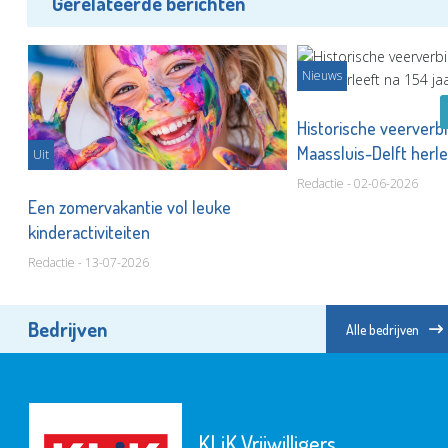
Gerelateerde berichten
Nieuws
Historische veerverb
Maassluis-Delft herle
Uit
Redactie - 02-06-2026
Een zomervakantie vol leuke
kinderactiviteiten
Redactie - 13-07-2026
Bedrijven
Alle bedrijven
KLiK Vrijwilligers