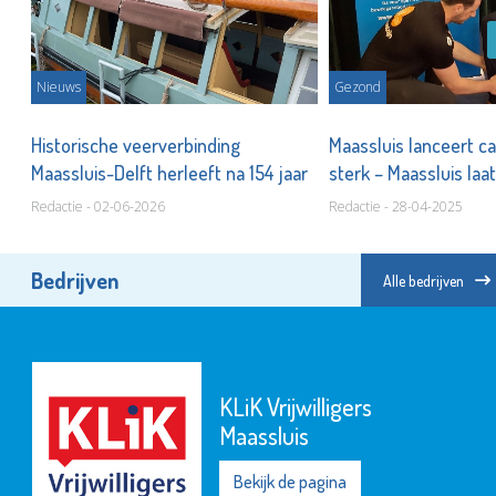
Nieuws
Gezond
Historische veerverbinding
Maassluis lanceert c
Maassluis-Delft herleeft na 154 jaar
sterk – Maassluis laat
Redactie - 02-06-2026
Redactie - 28-04-2025
Bedrijven
Alle bedrijven
KLiK Vrijwilligers
Maassluis
Bekijk de pagina