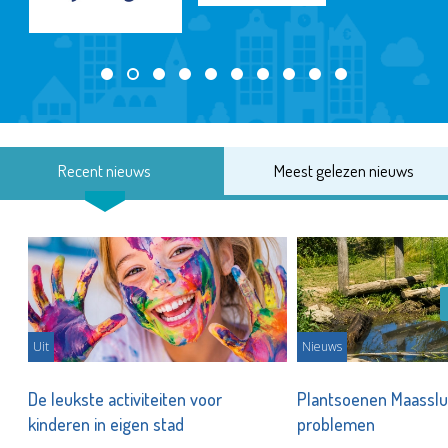
Recent nieuws
Meest gelezen nieuws
Uit
Nieuws
De leukste activiteiten voor
Plantsoenen Maasslui
kinderen in eigen stad
problemen