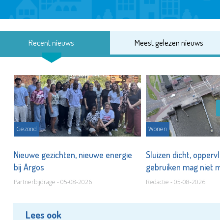
Recent nieuws
Meest gelezen nieuws
Gezond
Wonen
Nieuwe gezichten, nieuwe energie
Sluizen dicht, opperv
bij Argos
gebruiken mag niet
Partnerbijdrage - 05-08-2026
Redactie - 05-08-2026
Lees ook