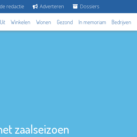
de redactie
Adverteren
Dossiers
Uit
Winkelen
Wonen
Gezond
In memoriam
Bedrijven
 het zaalseizoen