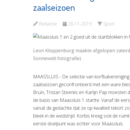
en Opvang
Elckerly
zaalseizoen
Bekijk de pagina
Bekijk d
Redactie
26-11-2019
Sport
Leon Kloppenburg maakte afgelopen zaterdag
Sonneveld-fotografie)
MAASSLUIS - De selectie van korfbalvereniging 
zaalseizoen geconfronteerd met een ware bless
Bruin, Tristan Steenks en Karlijn Pap moesten 
de basis van Maassluis 1 startte. Vanaf de eerst
vanuit de gedachte dat ze op kwaliteit tekort 
bleek in de wedstrijd. Korbis kreeg ook de ruim
eerste doelpunt was echter voor Maassluis.