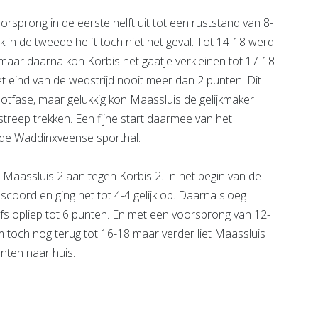
sprong in de eerste helft uit tot een ruststand van 8-
 in de tweede helft toch niet het geval. Tot 14-18 werd
aar daarna kon Korbis het gaatje verkleinen tot 17-18
t eind van de wedstrijd nooit meer dan 2 punten. Dit
tfase, maar gelukkig kon Maassluis de gelijkmaker
treep trekken. Een fijne start daarmee van het
n de Waddinxveense sporthal.
d Maassluis 2 aan tegen Korbis 2. In het begin van de
coord en ging het tot 4-4 gelijk op. Daarna sloeg
lfs opliep tot 6 punten. En met een voorsprong van 12-
am toch nog terug tot 16-18 maar verder liet Maassluis
nten naar huis.