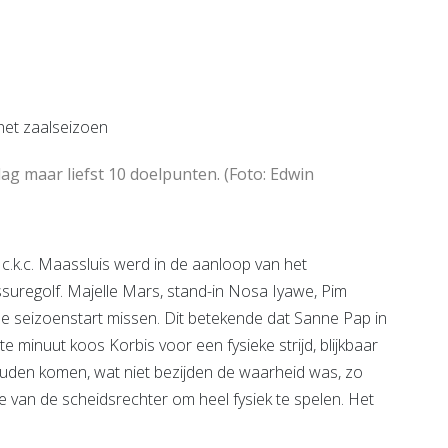
c
Bekijk de pagina
e pagina
 maar liefst 10 doelpunten. (Foto: Edwin
c.k.c. Maassluis werd in de aanloop van het
uregolf. Majelle Mars, stand-in Nosa Iyawe, Pim
de seizoenstart missen. Dit betekende dat Sanne Pap in
e minuut koos Korbis voor een fysieke strijd, blijkbaar
zouden komen, wat niet bezijden de waarheid was, zo
te van de scheidsrechter om heel fysiek te spelen. Het