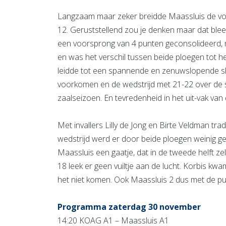
Langzaam maar zeker breidde Maassluis de voor
12. Geruststellend zou je denken maar dat bleek
een voorsprong van 4 punten geconsolideerd, m
en was het verschil tussen beide ploegen tot he
leidde tot een spannende en zenuwslopende slo
voorkomen en de wedstrijd met 21-22 over de s
zaalseizoen. En tevredenheid in het uit-vak va
Met invallers Lilly de Jong en Birte Veldman tra
wedstrijd werd er door beide ploegen weinig ges
Maassluis een gaatje, dat in de tweede helft ze
18 leek er geen vuiltje aan de lucht. Korbis kw
het niet komen. Ook Maassluis 2 dus met de pu
Programma zaterdag 30 november
14:20 KOAG A1 – Maassluis A1