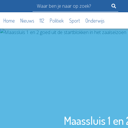
Home
Nieuws
112
Politiek
Sport
Onderwijs
Maassluis 1 en 