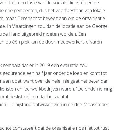
oort uit een fusie van de sociale diensten en de
 de drie gemeenten, dus het voortbestaan van lokale
gisch, maar Berenschot beveelt aan om de organisatie
te. In Vlaardingen zou dan de locatie aan de George
ulde Hand uitgebreid moeten worden. Een
gen op één plek kan de door medewerkers ervaren
aak gemaakt dat er in 2019 een evaluatie zou
gedurende een half jaar onder de loep en komt tot
aan doet, want over de hele linie gaat het beter dan
le diensten en leerwerkbedrijven waren. “De onderneming
 komt beslist ook omdat het aantal
omen. De bijstand ontwikkelt zich in de drie Maassteden
chot constateert dat de organisatie nog niet tot rust