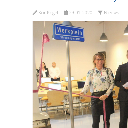
Vlaardingen e.o.
Bekijk d
Kor Kegel
29-01-2020
Nieuws
Bekijk de pagina