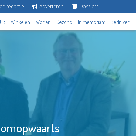
de redactie
Adverteren
Dossiers
Uit
Winkelen
Wonen
Gezond
In memoriam
Bedrijven
troomopwaarts