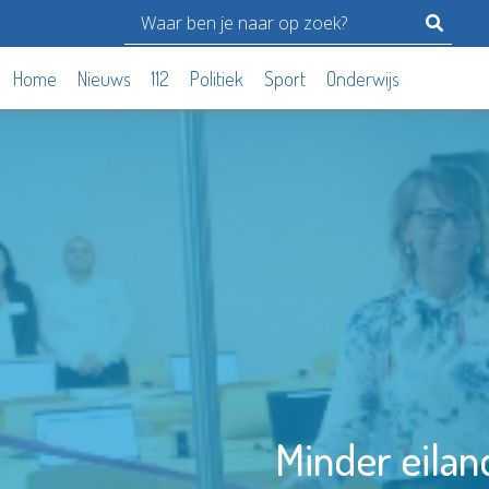
Home
Nieuws
112
Politiek
Sport
Onderwijs
Minder eilan