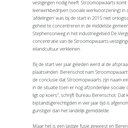
vestigingen nodig heeft. Stroomopwaarts komt v
leerwerkbedrijven (sociale werkvoorziening) in
‘afdelingen’ was bij de start in 2015 niet onlo
geheel te concentreren in de middelste gemeen
Stephensonweg in het industriegebied De Verg
concentratie van de Stroomopwaarts-vestigin
eilandcultuur verkleinen.
Bij de start vier jaar geleden werd al de afspr
plaatsvinden. Berenschot nam Stroomopwaarts 
de conclusie dat Stroomopwaarts zijn naam eer 
in de situatie toen er nog afzonderlijke socia
ligt op koers'', schrijft Bureau Berenschot. Dat
bijstandsgerechtigden in vier jaar tijd is afgen
gunstiger dan het landelijk gemiddelde.
Maar het is een lastige fusie geweest en Berens