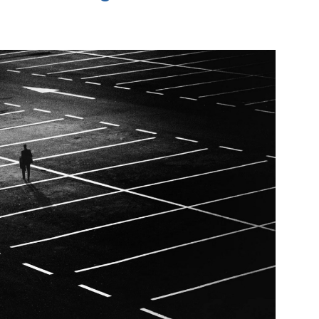
Kroepoekfabriek
e pagina
Bekijk de pagina