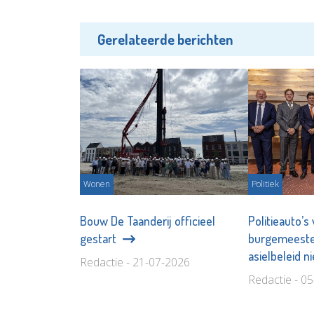
Gerelateerde berichten
Wonen
Politiek
Bouw De Taanderij officieel
Politieauto’s
gestart
burgemeester
asielbeleid n
Redactie - 21-07-2026
Redactie - 0