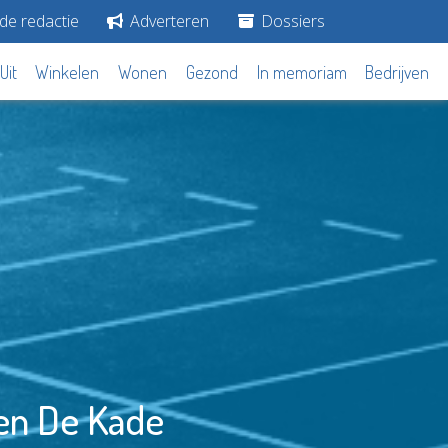
de redactie
Adverteren
Dossiers
Uit
Winkelen
Wonen
Gezond
In memoriam
Bedrijven
en De Kade