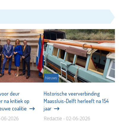
Nieuws
 voor deur
Historische veerverbinding
 na kritiek op
Maassluis-Delft herleeft na 154
ieuwe coalitie
jaar
5-06-2026
Redactie - 02-06-2026