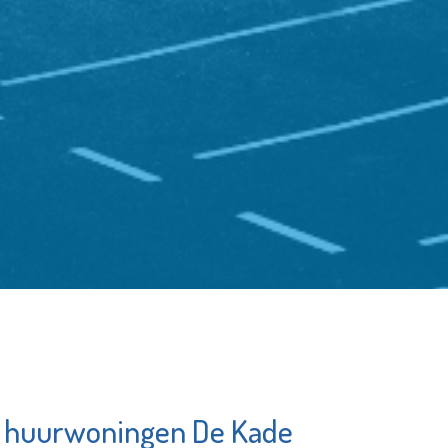
j huurwoningen De Kade
Poppodium De
avo