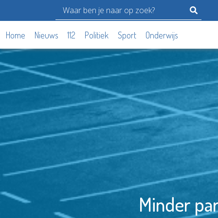
Home
Nieuws
112
Politiek
Sport
Onderwijs
Minder pa