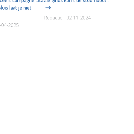
nceert campagne: Sta
Zie ginds komt de stoomboot...
uis laat je niet
Redactie - 02-11-2024
8-04-2025