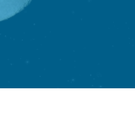
men MVS
Argos Zorggroep