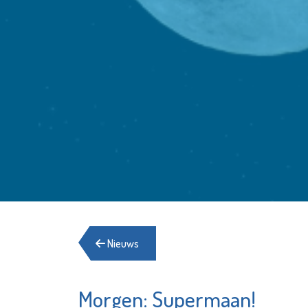
Nieuws
Morgen: Supermaan!
ZorgSa
Stadsgehoorzaal