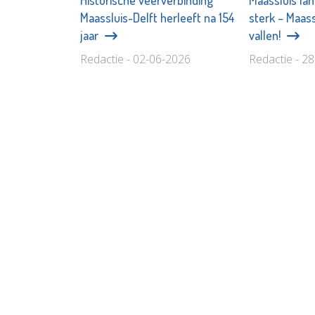
Historische veerverbinding
Maassluis la
Maassluis-Delft herleeft na 154
sterk – Maassl
jaar
vallen!
Redactie - 02-06-2026
Redactie - 2