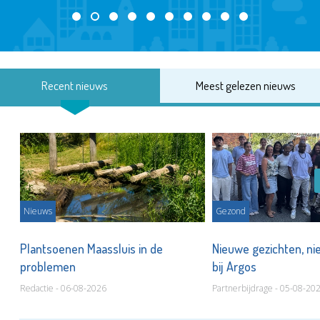
Recent nieuws
Meest gelezen nieuws
Nieuws
Gezond
s
Plantsoenen Maassluis in de
Nieuwe gezichten, ni
problemen
bij Argos
Redactie - 06-08-2026
Partnerbijdrage - 05-08-20