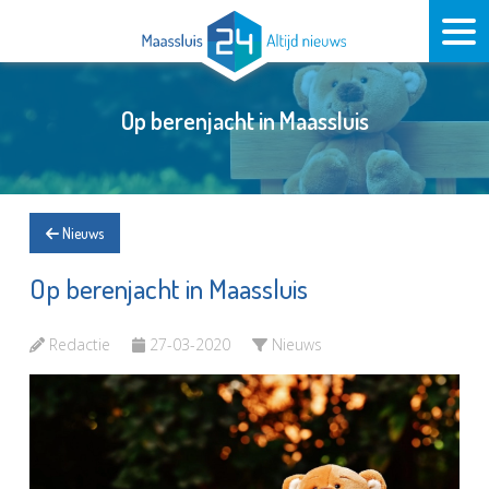
Op berenjacht in Maassluis
Nieuws
Op berenjacht in Maassluis
Redactie
27-03-2020
Nieuws