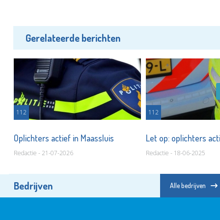
Gerelateerde berichten
112
112
Oplichters actief in Maassluis
Let op: oplichters act
Redactie - 21-07-2026
Redactie - 18-06-2025
Bedrijven
Alle bedrijven