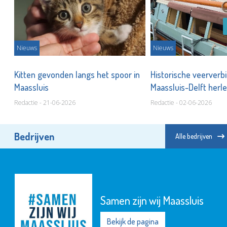
Nieuws
Nieuws
Kitten gevonden langs het spoor in
Historische veerverb
n!
Maassluis
Maassluis-Delft herle
Redactie - 21-06-2026
Redactie - 02-06-2026
Bedrijven
Alle bedrijven
Samen zijn wij Maassluis
Bekijk de pagina