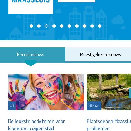
Recent nieuws
Meest gelezen nieuws
Uit
Nieuws
De leukste activiteiten voor
Plantsoenen Maasslui
kinderen in eigen stad
problemen