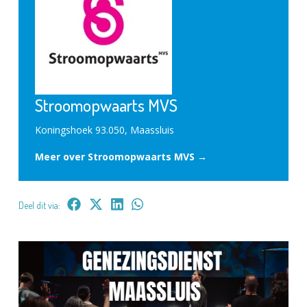
Stroomopwaarts MVS
Koningshoek 93.050, Maassluis
Meer over Stroomopwaarts MVS →
Deel dit via: