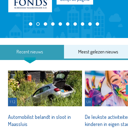
Recent nieuws
Meest gelezen nieuws
112
Uit
Automobilist belandt in sloot in
De leukste activiteit
Maassluis
kinderen in eigen st