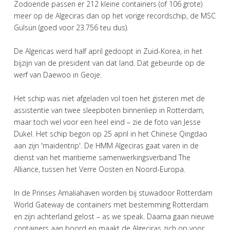
Zodoende passen er 212 kleine containers (of 106 grote)
meer op de Algeciras dan op het vorige recordschip, de MSC
Gülsün (goed voor 23.756 teu dus).
De Algericas werd half april gedoopt in Zuid-Korea, in het
bijzijn van de president van dat land. Dat gebeurde op de
werf van Daewoo in Geoje.
Het schip was niet afgeladen vol toen het gisteren met de
assistentie van twee sleepboten binnenliep in Rotterdam,
maar toch wel voor een heel eind – zie de foto van Jesse
Dukel. Het schip begon op 25 april in het Chinese Qingdao
aan zijn 'maidentrip'. De HMM Algeciras gaat varen in de
dienst van het maritieme samenwerkingsverband The
Alliance, tussen het Verre Oosten en Noord-Europa.
In de Prinses Amaliahaven worden bij stuwadoor Rotterdam
World Gateway de containers met bestemming Rotterdam
en zijn achterland gelost – as we speak. Daarna gaan nieuwe
containers aan boord en maakt de Algeciras zich op voor