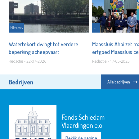
Nieuws
Uit
ede
Watertekort dwingt tot verdere
Maassluis Ahoi zet m
g
beperking scheepvaart
erfgoed Maassluis ce
Redactie - 22-07-2026
Redactie - 17-05-2025
Bedrijven
Alle bedrijven
Fonds Schiedam
Vlaardingen e.o.
Bekijk de pagina