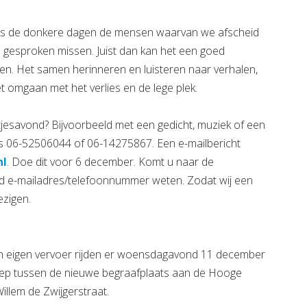
ens de donkere dagen de mensen waarvan we afscheid
esproken missen. Juist dan kan het een goed
. Het samen herinneren en luisteren naar verhalen,
et omgaan met het verlies en de lege plek.
chtjesavond? Bijvoorbeeld met een gedicht, muziek of een
rs 06-52506044 of 06-14275867. Een e-mailbericht
nl
. Doe dit voor 6 december. Komt u naar de
and e-mailadres/telefoonnummer weten. Zodat wij een
ezigen.
een eigen vervoer rijden er woensdagavond 11 december
ep tussen de nieuwe begraafplaats aan de Hooge
illem de Zwijgerstraat.