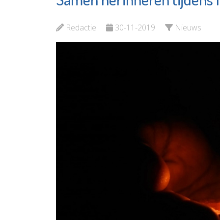
SIKO
Elckerly
Bekijk de pagina
Redactie
30-11-2019
Nieuws
Bekijk d