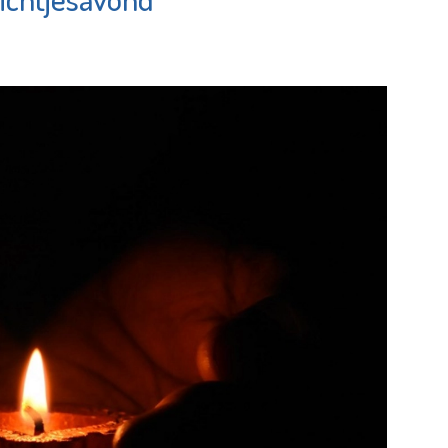
c
Maassluis
e pagina
Bekijk de pagina