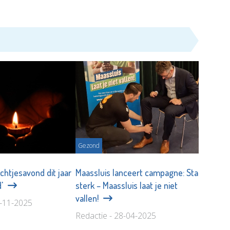
Gezond
chtjesavond dit jaar
Maassluis lanceert campagne: Sta
d'
sterk – Maassluis laat je niet
vallen!
1-11-2025
Redactie - 28-04-2025