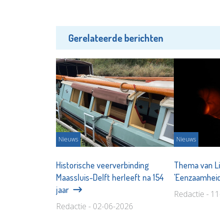
Gerelateerde berichten
Nieuws
Nieuws
Historische veerverbinding
Thema van Li
Maassluis-Delft herleeft na 154
'Eenzaamhei
jaar
Redactie - 1
Redactie - 02-06-2026