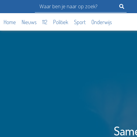
Home
Nieuws
112
Politiek
Sport
Onderwijs
Same