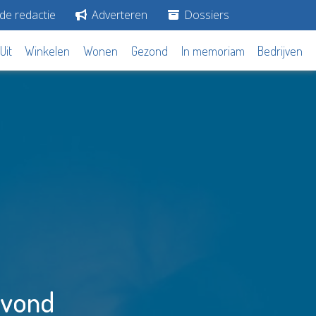
de redactie
Adverteren
Dossiers
Uit
Winkelen
Wonen
Gezond
In memoriam
Bedrijven
avond