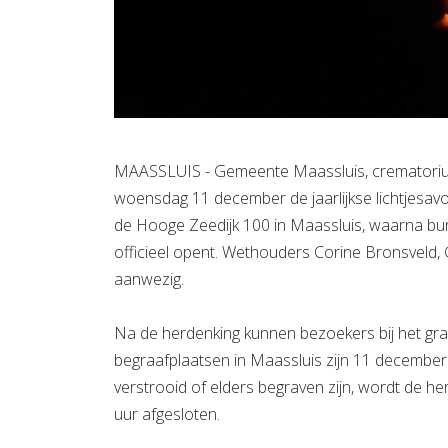
MAASSLUIS - Gemeente Maassluis, crematorium
woensdag 11 december de jaarlijkse lichtjesavon
de Hooge Zeedijk 100 in Maassluis, waarna bu
officieel opent. Wethouders Corine Bronsveld,
aanwezig.
Na de herdenking kunnen bezoekers bij het graf
begraafplaatsen in Maassluis zijn 11 december
verstrooid of elders begraven zijn, wordt de h
uur afgesloten.