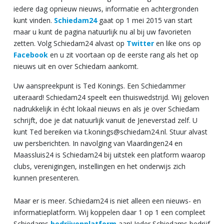
iedere dag opnieuw nieuws, informatie en achtergronden
kunt vinden.
Schiedam24
gaat op 1 mei 2015 van start
maar u kunt de pagina natuurlijk nu al bij uw favorieten
zetten. Volg Schiedam24 alvast op
Twitter
en like ons op
Facebook
en u zit voortaan op de eerste rang als het op
nieuws uit en over Schiedam aankomt.
Uw aanspreekpunt is Ted Konings. Een Schiedammer
uiteraard! Schiedam24 speelt een thuiswedstrijd. Wij geloven
nadrukkelijk in écht lokaal nieuws en als je over Schiedam
schrijft, doe je dat natuurlijk vanuit de Jeneverstad zelf. U
kunt Ted bereiken via t.konings@schiedam24.nl. Stuur alvast
uw persberichten. In navolging van Vlaardingen24 en
Maassluis24 is Schiedam24 bij uitstek een platform waarop
clubs, verenigingen, instellingen en het onderwijs zich
kunnen presenteren.
Maar er is meer. Schiedam24 is niet alleen een nieuws- en
informatieplatform. Wij koppelen daar 1 op 1 een compleet
Schiedams
bedrijvenplatform
aan! Ieder Schiedams bedrijf