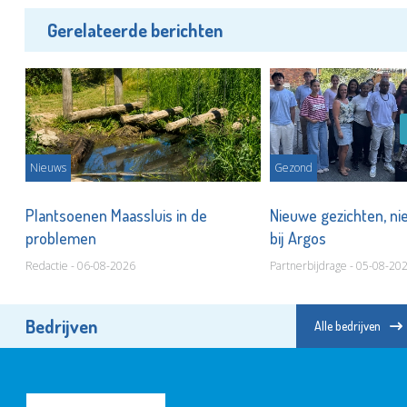
Gerelateerde berichten
Nieuws
Gezond
Plantsoenen Maassluis in de
Nieuwe gezichten, ni
problemen
bij Argos
Redactie - 06-08-2026
Partnerbijdrage - 05-08-20
Bedrijven
Alle bedrijven