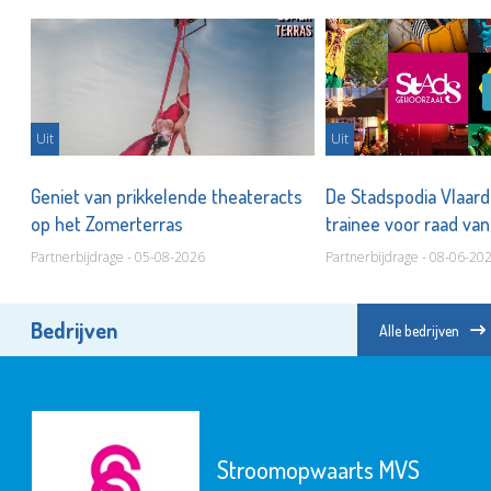
Uit
Uit
Geniet van prikkelende theateracts
De Stadspodia Vlaar
ar
op het Zomerterras
trainee voor raad van
Partnerbijdrage - 05-08-2026
Partnerbijdrage - 08-06-20
Bedrijven
Alle bedrijven
Stroomopwaarts MVS