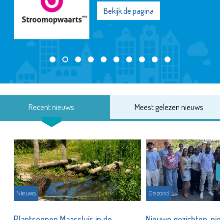
Bekijk de pagina
Recent nieuws
Meest gelezen nieuws
Nieuws
Gezond
s
Plantsoenen Maassluis in de
Nieuwe gezichten, ni