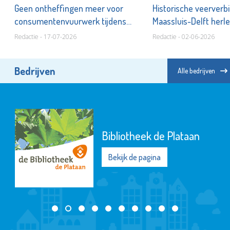
Geen ontheffingen meer voor
Historische veerverb
n!
consumentenvuurwerk tijdens
Maassluis-Delft herle
jaarwisselingen
Redactie - 17-07-2026
Redactie - 02-06-2026
Bedrijven
Alle bedrijven
Bibliotheek de Plataan
Bekijk de pagina