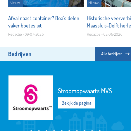
Nieuws
Nieuws
Afval naast container? Boa’s delen
Historische veerverb
vaker boetes uit
Maassluis-Delft herle
Redactie - 09-07-2026
Redactie - 02-06-2026
Bedrijven
Alle bedrijven
Stroomopwaarts MVS
Bekijk de pagina