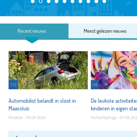
Recent nieuws
Meest gelezen nieuws
112
Uit
Automobilist belandt in sloot in
De leukste activiteit
Maassluis
kinderen in eigen st
Redactie - 09-08-2026
Partnerbijdrage - 07-08-20