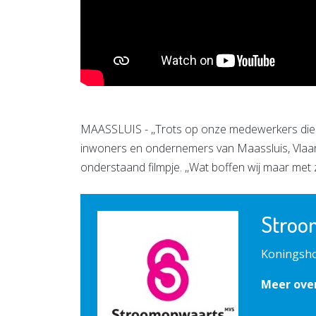
MAASSLUIS - ,,Trots op onze medewerkers die ó
inwoners en ondernemers van Maassluis, Vlaar
onderstaand filmpje. ,,Wat boffen wij maar met z
Stroo
Koningsho
Meer ove