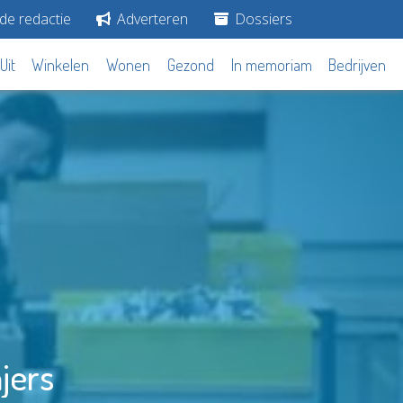
de redactie
Adverteren
Dossiers
Uit
Winkelen
Wonen
Gezond
In memoriam
Bedrijven
jers