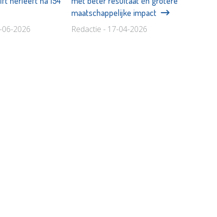
ft herleeft na 154
met beter resultaat én grotere
maatschappelijke impact
2-06-2026
Redactie - 17-04-2026