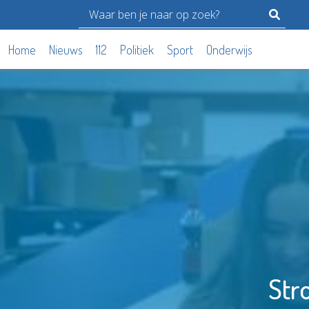
Home
Nieuws
112
Politiek
Sport
Onderwijs
Str