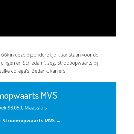
ók in deze bijzondere tijd klaar staan voor de
dingen en Schiedam'', zegt Stroopopwaarts bij
ulke collega's. Bedankt kanjers!''
mopwaarts MVS
ek 93.050, Maassluis
r Stroomopwaarts MVS →