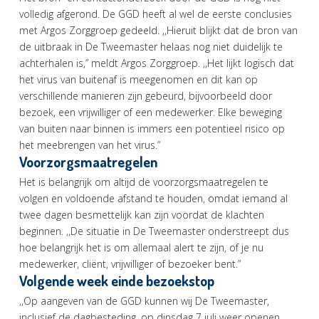
volledig afgerond. De GGD heeft al wel de eerste conclusies
met Argos Zorggroep gedeeld. ,,Hieruit blijkt dat de bron van
de uitbraak in De Tweemaster helaas nog niet duidelijk te
achterhalen is,” meldt Argos Zorggroep. ,,Het lijkt logisch dat
het virus van buitenaf is meegenomen en dit kan op
verschillende manieren zijn gebeurd, bijvoorbeeld door
bezoek, een vrijwilliger of een medewerker. Elke beweging
van buiten naar binnen is immers een potentieel risico op
het meebrengen van het virus.”
Voorzorgsmaatregelen
Het is belangrijk om altijd de voorzorgsmaatregelen te
volgen en voldoende afstand te houden, omdat iemand al
twee dagen besmettelijk kan zijn voordat de klachten
beginnen. ,,De situatie in De Tweemaster onderstreept dus
hoe belangrijk het is om allemaal alert te zijn, of je nu
medewerker, cliënt, vrijwilliger of bezoeker bent.”
Volgende week einde bezoekstop
,,Op aangeven van de GGD kunnen wij De Tweemaster,
inclusief de dagbesteding, op dinsdag 7 juli weer openen.