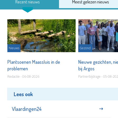
Recent nieuws
Meest gelezen nieuws
Nieuws
Gezond
s
Plantsoenen Maassluis in de
Nieuwe gezichten, ni
problemen
bij Argos
Redactie - 06-08-2026
Partnerbijdrage - 05-08-20
Lees ook
Vlaardingen24