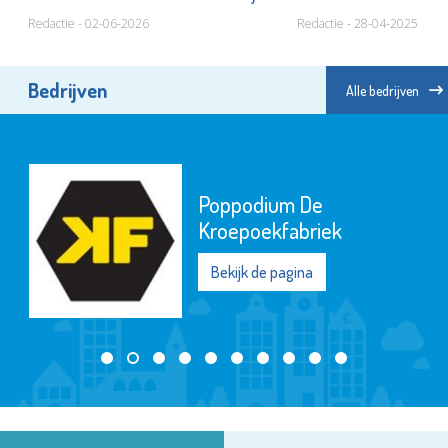
Redactie - 02-06-2026
Redactie - 28-04-2025
Bedrijven
Alle bedrijven
Poppodium De
Kroepoekfabriek
Bekijk de pagina