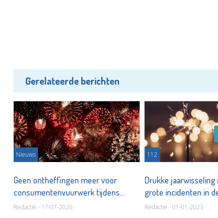
Gerelateerde berichten
Nieuws
112
Geen ontheffingen meer voor
Drukke jaarwisseling
consumentenvuurwerk tijdens
grote incidenten in d
jaarwisselingen
Redactie - 17-07-2026
Redactie - 01-01-2023