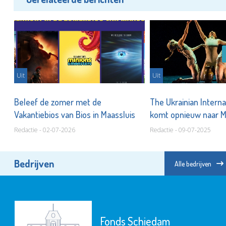
Uit
Uit
Beleef de zomer met de
The Ukrainian Interna
Vakantiebios van Bios in Maassluis
komt opnieuw naar M
Redactie - 02-07-2026
Redactie - 09-07-2025
Bedrijven
Alle bedrijven
Fonds Schiedam