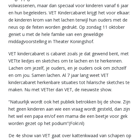
volwassenen, maar dan speciaal voor kinderen vanaf 6 jaar
en hun begeleiders. VET Kindercabaret krijgt het voor elkaar:
de kinderen krom van het lachen terwijl hun ouders met de
neus op de feiten worden gedrukt. Op zondag 11 oktober
geniet u met de hele familie van een geweldige
middagvoorstelling in Theater Koningshof.
VET kindercabaret is cabaret zoals je dat gewend bent, met
VETte liedjes en sketches om te lachen en te herkennen.
Lachen om jezelf, je ouders, en je ouders ook om zichzelf
en om jou. Samen lachen. Al 7 jaar lang weet VET
kindercabaret herkenbare situaties tot hilarische sketches te
maken. Nu met VETter dan VET, de nieuwste show.
“Natuurlijk wordt ook het publiek betrokken bij de show. Zijn
het geen kinderen aan wie een vraag wordt gesteld, dan zijn
het wel een papa en/of een mama die een beetje voor gek
worden gezet op het podium”(Fok!.nl)
De 4e show van VET gaat over kattenkwaad van schapen op