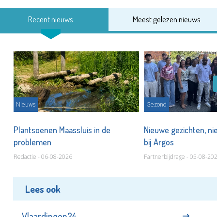
Recent nieuws
Meest gelezen nieuws
Nieuws
Gezond
s
Plantsoenen Maassluis in de
Nieuwe gezichten, ni
problemen
bij Argos
Redactie - 06-08-2026
Partnerbijdrage - 05-08-20
Lees ook
Vlaardingen24