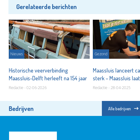
Gerelateerde berichten
Nieuws
Gezond
Historische veerverbinding
Maassluis lanceert c
Maassluis-Delft herleeft na 154 jaar
sterk – Maassluis laat
Redactie - 02-06-2026
Redactie - 28-04-2025
Bedrijven
Alle bedrijven