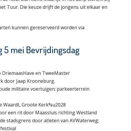
et Tuur. Die keuze drijft de jongens uit elkaar en
 Kaarten kunnen gereserveerd worden via
 5 mei Bevrijdingsdag
 de DriemaasHave en TweeMaster
erk door Jaap Krooneburg.
ude militaire voertuigen; parkeerterrein
 de Waardt, Groote Kerk%u2028
voor een rit door Maassluis richting Westland
j de stadsgrens door atleten van AVWaterweg;
festival