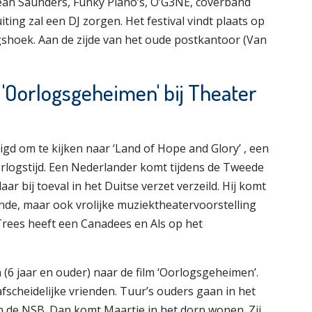
ean Saunders, Funky Piano’s, O’G3NE, coverband
ting zal een DJ zorgen. Het festival vindt plaats op
gshoek. Aan de zijde van het oude postkantoor (Van
 'Oorlogsgeheimen' bij Theater
gd om te kijken naar ‘Land of Hope and Glory’ , een
orlogstijd. Een Nederlander komt tijdens de Tweede
ar bij toeval in het Duitse verzet verzeild. Hij komt
nde, maar ook vrolijke muziektheatervoorstelling
 Trees heeft een Canadees en Als op het
(6 jaar en ouder) naar de film ‘Oorlogsgeheimen’.
fscheidelijke vrienden. Tuur’s ouders gaan in het
an de NSB. Dan komt Maartje in het dorp wonen. Zij