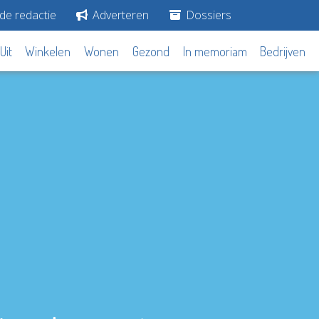
de redactie
Adverteren
Dossiers
Uit
Winkelen
Wonen
Gezond
In memoriam
Bedrijven