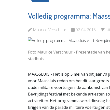
Volledig programma: Maassl
ZorgSa
De
OproepCentrale
Bekijk d
Maurice Verschuur
02-04-2015
Ui
Bekijk de pagina
Foto Maurice Verschuur - Presentatie van 
stadhuis
MAASSLUIS - Het is op 5 mei van dit jaar 70 
voor Maassluis reden om het dit jaar groots
oude militaire voertuigen, de aankomst van
Bevrijdingsfestival met bekende artiesten 
activiteiten. Het programma werd dinsdag b
krijgen van de parade militaire voertuigen s