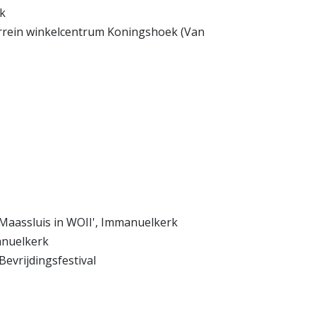
ik
terrein winkelcentrum Koningshoek (Van
 'Maassluis in WOII', Immanuelkerk
anuelkerk
Bevrijdingsfestival