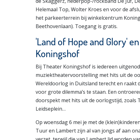
de Skaggerz, nederpop-/rockband De Juf, D
Helemaal Top, Wolter Kroes en voor de afslui
het parkeerterrein bij winkelcentrum Konin
Beethovenlaan). Toegang is gratis.
'Land of Hope and Glory' en
Koningshof
Bij Theater Koningshof is iedereen uitgenodi
muziektheatervoorstelling met hits uit de o
Wereldoorlog in Duitsland terecht en raakt da
voor grote dilemma’s te staan. Een ontroere
doorspekt met hits uit de oorlogstijd, zoals
Leidseplein…
Op woensdag 6 mei je met de (klein)kinderen 
Tuur en Lambert zijn al van jongs af aan ona
verzet, terwijl die van Lambert lid worden v