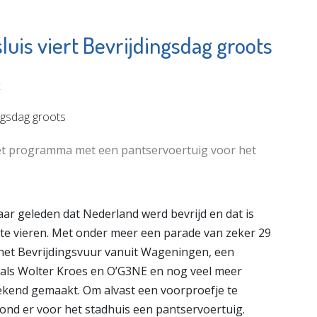
uis viert Bevrijdingsdag groots
men MVS
Naut
e pagina
Bekijk de pagina
t
het programma met een pantservoertuig voor het
jaar geleden dat Nederland werd bevrijd en dat is
 te vieren. Met onder meer een parade van zeker 29
 het Bevrijdingsvuur vanuit Wageningen, een
zoals Wolter Kroes en O’G3NE en nog veel meer
ekend gemaakt. Om alvast een voorproefje te
tond er voor het stadhuis een pantservoertuig.