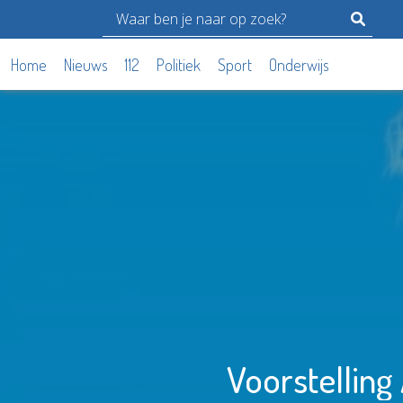
Home
Nieuws
112
Politiek
Sport
Onderwijs
Voorstelling