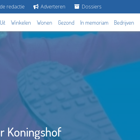
de redactie
Adverteren
Dossiers
Uit
Winkelen
Wonen
Gezond
In memoriam
Bedrijven
er Koningshof