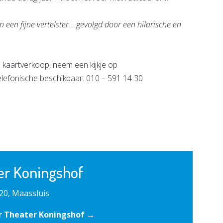
n een fijne vertelster… gevolgd door een hilarische en
 kaartverkoop, neem een kijkje op
elefonische beschikbaar: 010 – 591 14 30
er Koningshof
20, Maassluis
r Theater Koningshof →