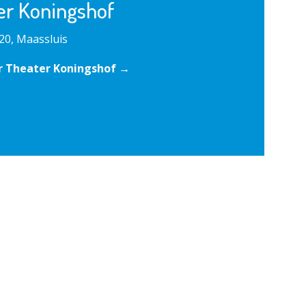
er Koningshof
20, Maassluis
r Theater Koningshof →