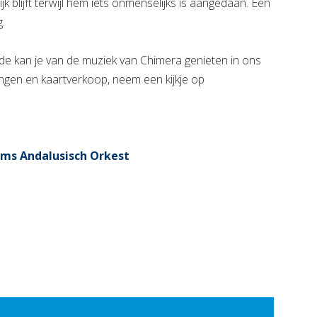
jk blijft terwijl hem iets onmenselijks is aangedaan. Een
g.
fde kan je van de muziek van Chimera genieten in ons
ingen en kaartverkoop, neem een kijkje op
s Andalusisch Orkest