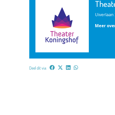
Theat
Uiverlaan 
Meer ove
Deel dit via: