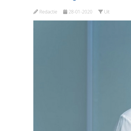
Vlaardingen e.o.
Bekijk d
Redactie
28-01-2020
Uit
Bekijk de pagina