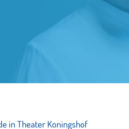
fde in Theater Koningshof
Argos Zorggroep