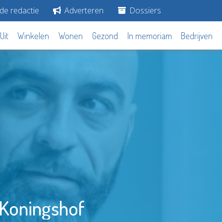
de redactie
Adverteren
Dossiers
Uit
Winkelen
Wonen
Gezond
In memoriam
Bedrijven
r Koningshof