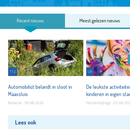
Recent nieuws
Meest gelezen nieuws
112
Uit
Automobilist belandt in sloot in
De leukste activiteit
Maassluis
kinderen in eigen st
Redactie - 09-08-2026
Partnerbijdrage - 07-08-20
Lees ook