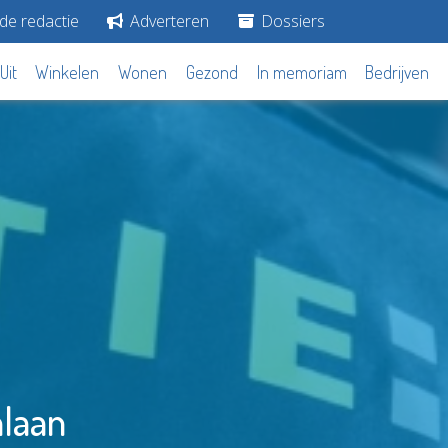
de redactie
Adverteren
Dossiers
Uit
Winkelen
Wonen
Gezond
In memoriam
Bedrijven
laan