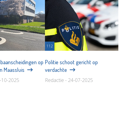
112
jbaanscheidingen op
Politie schoot gericht op
 in Maassluis
verdachte
5-10-2025
Redactie - 24-07-2025