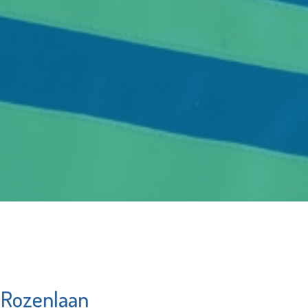
 Rozenlaan
opwaarts
Stichting