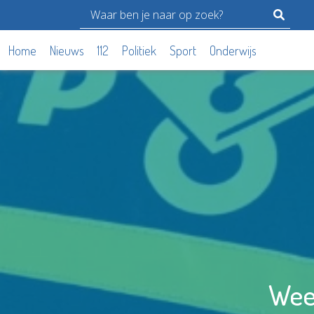
Home
Nieuws
112
Politiek
Sport
Onderwijs
Wee